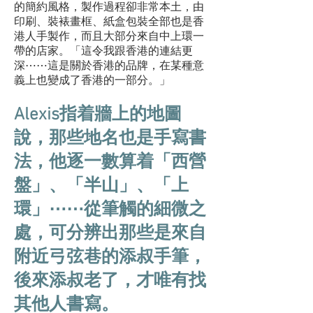
的簡約風格，製作過程卻非常本土，由
印刷、裝裱畫框、紙盒包裝全部也是香
港人手製作，而且大部分來自中上環一
帶的店家。「這令我跟香港的連結更
深⋯⋯這是關於香港的品牌，在某種意
義上也變成了香港的一部分。」
Alexis指着牆上的地圖
說，那些地名也是手寫書
法，他逐一數算着「西營
盤」、「半山」、「上
環」⋯⋯從筆觸的細微之
處，可分辨出那些是來自
附近弓弦巷的添叔手筆，
後來添叔老了，才唯有找
其他人書寫。