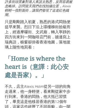
許多街頭景象對港人來說太熟悉，反而容易被
忽略掉。訪問當天我們在找拍攝位置，Alexis
輕輕一指對面街，讓我們發現了這道紅色鐵
閘。
只是剛剛踏入初夏，熟悉的港式悶熱便
提早來襲。烈日下沿上環樓梯街拾級而
上，經過摩囉街、文武廟，轉入寧靜的
四方街來到一間咖啡店門前，牆邊寫上
瑞典語，櫥窗卻掛着香港地圖，落地玻
璃上隨性地寫着：
Home is where the
「
heart is
（意譯：此心安
處是吾家）。」
不久，店主Alexis Holm從另一頭的街角
走過來，他一身輕便，看來剛從家中步
行到來。香港的悶熱，他大抵已習慣
了，畢竟這是他移居香港的第12個年
頭，這家店也經歷了不同面貌，由一開