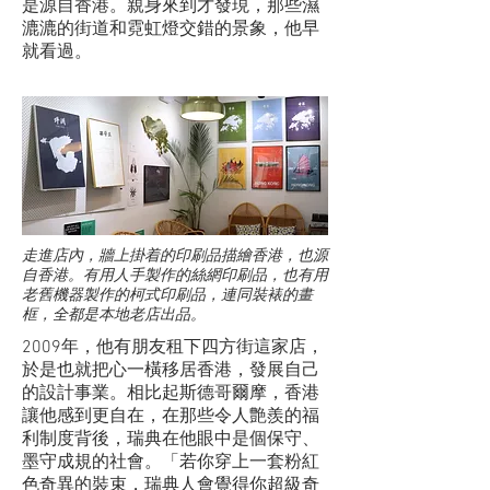
是源自香港。親身來到才發現，那些濕
漉漉的街道和霓虹燈交錯的景象，他早
就看過。
走進店內，牆上掛着的印刷品描繪香港，也源
自香港。有用人手製作的絲網印刷品，也有用
老舊機器製作的柯式印刷品，連同裝裱的畫
框，全都是本地老店出品。
2009年，他有朋友租下四方街這家店，
於是也就把心一橫移居香港，發展自己
的設計事業。相比起斯德哥爾摩，香港
讓他感到更自在，在那些令人艶羨的福
利制度背後，瑞典在他眼中是個保守、
墨守成規的社會。「若你穿上一套粉紅
色奇異的裝束，瑞典人會覺得你超級奇