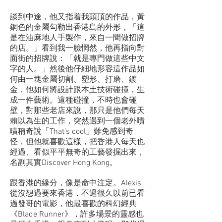
談到中途，他又指着我頭頂的作品，黃
銅色的金屬勾勒出香港島的外形，「這
是在油麻地人手製作，來自一間做招牌
的店。」看到我一臉惘然，他再指向對
面街的招牌說：「就是專門做這些中文
字的人。」然後他仔細地形容這作品如
何由一塊金屬切割、塑形、打磨、鍍
金，他如何將設計跟本土技術碰撞，生
成一件藝術。這種碰撞，不時也會碰
壁，對那些老店來說，那只是他們每天
賴以為生的工作，突然遇到一個老外嘖
嘖稱奇說「That’s cool」難免感到奇
怪，但他就喜歡這樣，把香港人每天也
經過、看似平平無奇的工藝發掘出來，
名副其實Discover Hong Kong。
跟香港的緣分，像是命中注定。Alexis
從沒想過要來香港，不過很久以前已看
過發哥的電影，他最喜歡的科幻經典
《Blade Runner》，許多場景的靈感也